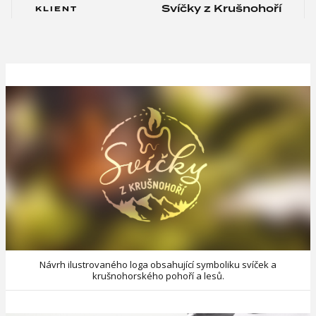
Svíčky z Krušnohoří
KLIENT
Návrh ilustrovaného loga obsahující symboliku svíček a
krušnohorského pohoří a lesů.