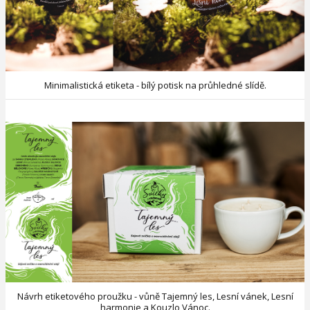
Minimalistická etiketa - bílý potisk na průhledné slídě.
Návrh etiketového proužku - vůně Tajemný les, Lesní vánek, Lesní
harmonie a Kouzlo Vánoc.