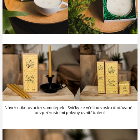
Návrh etiketovacích samolepek - Svíčky ze včelího vosku dodávané s
bezpečnostními pokyny uvnitř balení.